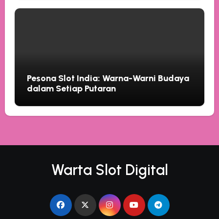
Pesona Slot India: Warna-Warni Budaya
dalam Setiap Putaran
Warta Slot Digital