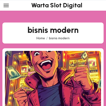
Skip
Warta Slot Digital
to
content
bisnis modern
Home
bisnis modern