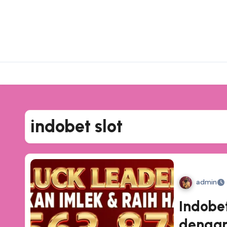
Skip
to
content
indobet slot
admin
Indobet
dengan