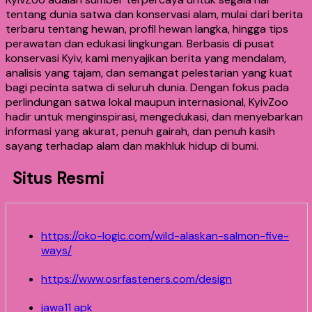
tentang dunia satwa dan konservasi alam, mulai dari berita
terbaru tentang hewan, profil hewan langka, hingga tips
perawatan dan edukasi lingkungan. Berbasis di pusat
konservasi Kyiv, kami menyajikan berita yang mendalam,
analisis yang tajam, dan semangat pelestarian yang kuat
bagi pecinta satwa di seluruh dunia. Dengan fokus pada
perlindungan satwa lokal maupun internasional, KyivZoo
hadir untuk menginspirasi, mengedukasi, dan menyebarkan
informasi yang akurat, penuh gairah, dan penuh kasih
sayang terhadap alam dan makhluk hidup di bumi.
Situs Resmi
https://oko-logic.com/wild-alaskan-salmon-five-
ways/
https://www.osrfasteners.com/design
jawa11 apk