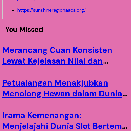
https://sunshineregionaaca.org/
https://dammam-cleaning.com/
You Missed
bento11 resmi
https://www.geocities.ws/cenat/joker11/
Merancang Cuan Konsisten
https://familiesnorthwest.org/
Lewat Kejelasan Nilai dan
Langkah Kolom Refleksi Cuan
10 Mei 2026
Petualangan Menakjubkan
Menolong Hewan dalam Dunia
Virtual
Irama Kemenangan:
Menjelajahi Dunia Slot Bertema