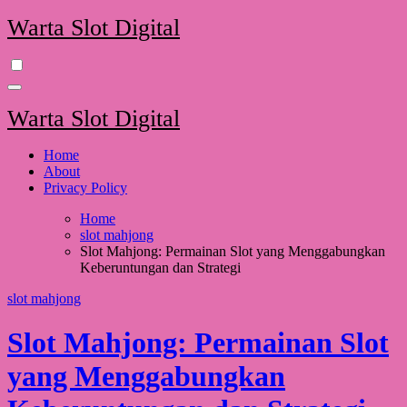
Skip
Warta Slot Digital
to
content
Warta Slot Digital
Home
About
Privacy Policy
Home
slot mahjong
Slot Mahjong: Permainan Slot yang Menggabungkan
Keberuntungan dan Strategi
slot mahjong
Slot Mahjong: Permainan Slot
yang Menggabungkan