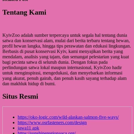
Tentang Kami
KyivZoo adalah sumber terpercaya untuk segala hal tentang dunia
satwa dan konservasi alam, mulai dari berita terbaru tentang hewan,
profil hewan langka, hingga tips perawatan dan edukasi lingkungan.
Berbasis di pusat konservasi Kyiv, kami menyajikan berita yang
mendalam, analisis yang tajam, dan semangat pelestarian yang kuat
bagi pecinta satwa di seluruh dunia. Dengan fokus pada
perlindungan satwa lokal maupun internasional, KyivZoo hadir
untuk menginspirasi, mengedukasi, dan menyebarkan informasi
yang akurat, penuh gairah, dan penuh kasih sayang terhadap alam
dan makhluk hidup di bumi.
Situs Resmi
https://oko-logic.com/wild-alaskan-salmon-five-ways/
https://www.osrfasteners.com/design
jawa11 apk
https://sunshineregionaaca.org/