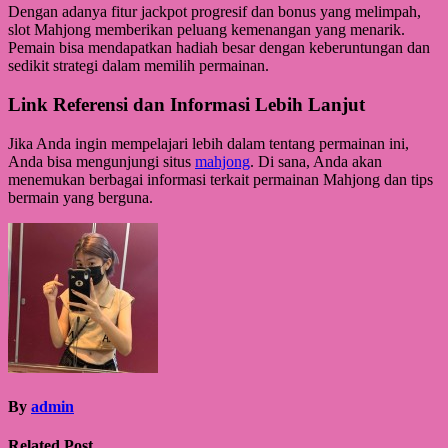
Dengan adanya fitur jackpot progresif dan bonus yang melimpah,
slot Mahjong memberikan peluang kemenangan yang menarik.
Pemain bisa mendapatkan hadiah besar dengan keberuntungan dan
sedikit strategi dalam memilih permainan.
Link Referensi dan Informasi Lebih Lanjut
Jika Anda ingin mempelajari lebih dalam tentang permainan ini,
Anda bisa mengunjungi situs
mahjong
. Di sana, Anda akan
menemukan berbagai informasi terkait permainan Mahjong dan tips
bermain yang berguna.
By
admin
Related Post