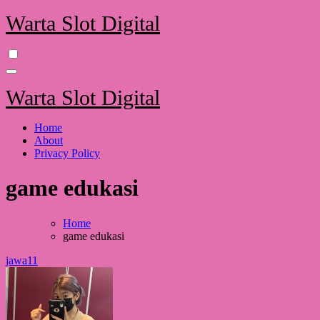
Skip
Warta Slot Digital
to
content
Warta Slot Digital
Home
About
Privacy Policy
game edukasi
Home
game edukasi
jawa11