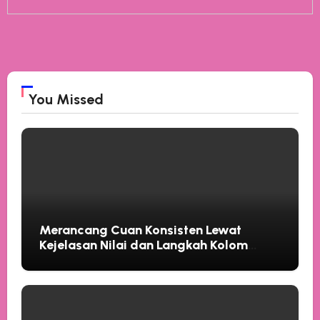
https://sunshineregionaaca.org/
https://dammam-cleaning.com/
bento11 resmi
You Missed
https://www.geocities.ws/cenat/joker11/
https://familiesnorthwest.org/
Merancang Cuan Konsisten Lewat
Kejelasan Nilai dan Langkah Kolom
Refleksi Cuan 10 Mei 2026