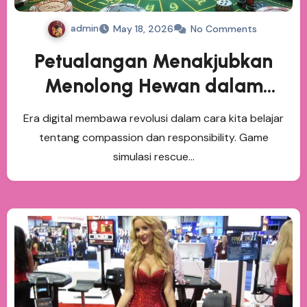
admin
May 18, 2026
No Comments
Petualangan Menakjubkan
Menolong Hewan dalam
Dunia Virtual
Era digital membawa revolusi dalam cara kita belajar
tentang compassion dan responsibility. Game
simulasi rescue…