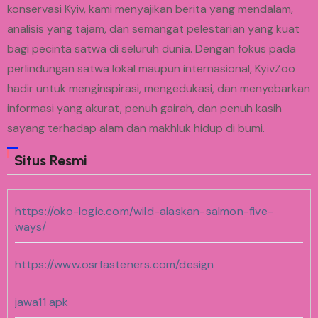
konservasi Kyiv, kami menyajikan berita yang mendalam,
analisis yang tajam, dan semangat pelestarian yang kuat
bagi pecinta satwa di seluruh dunia. Dengan fokus pada
perlindungan satwa lokal maupun internasional, KyivZoo
hadir untuk menginspirasi, mengedukasi, dan menyebarkan
informasi yang akurat, penuh gairah, dan penuh kasih
sayang terhadap alam dan makhluk hidup di bumi.
Situs Resmi
https://oko-logic.com/wild-alaskan-salmon-five-
ways/
https://www.osrfasteners.com/design
jawa11 apk