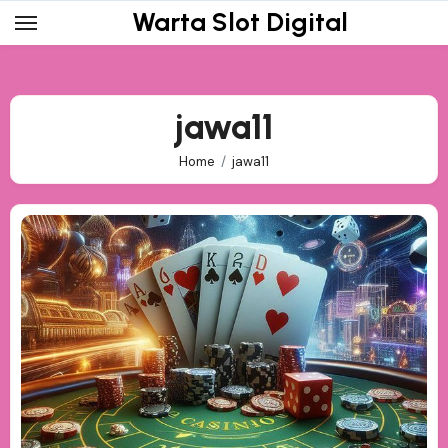
Skip
Warta Slot Digital
to
content
jawa11
Home
jawa11