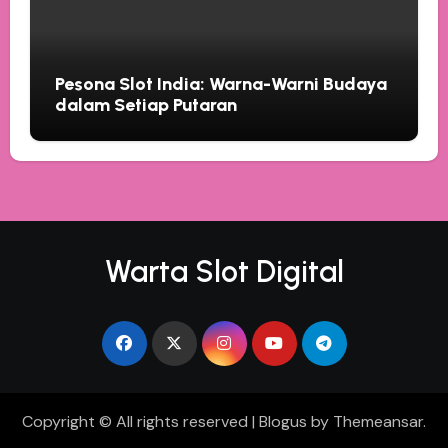
Pesona Slot India: Warna-Warni Budaya
dalam Setiap Putaran
Warta Slot Digital
Copyright © All rights reserved
|
Blogus
by
Themeansar
.