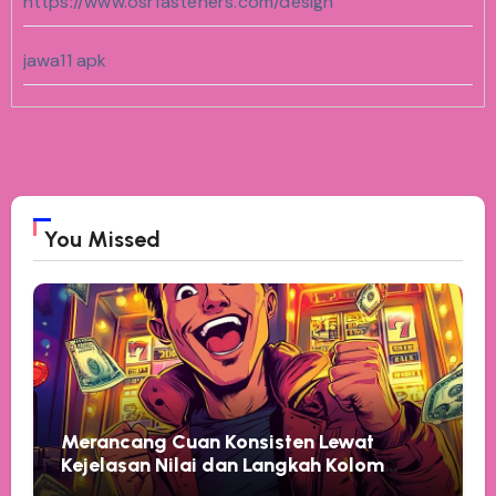
https://www.osrfasteners.com/design
jawa11 apk
https://sunshineregionaaca.org/
https://dammam-cleaning.com/
bento11 resmi
You Missed
https://www.geocities.ws/cenat/joker11/
https://familiesnorthwest.org/
Merancang Cuan Konsisten Lewat
Kejelasan Nilai dan Langkah Kolom
Refleksi Cuan 10 Mei 2026