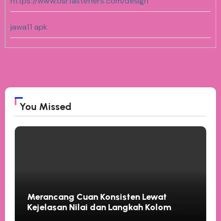
https://www.osrfasteners.com/design
jawa11 apk
https://sunshineregionaaca.org/
https://dammam-cleaning.com/
bento11 resmi
You Missed
https://www.geocities.ws/cenat/joker11/
https://familiesnorthwest.org/
Merancang Cuan Konsisten Lewat
Kejelasan Nilai dan Langkah Kolom
Refleksi Cuan 10 Mei 2026