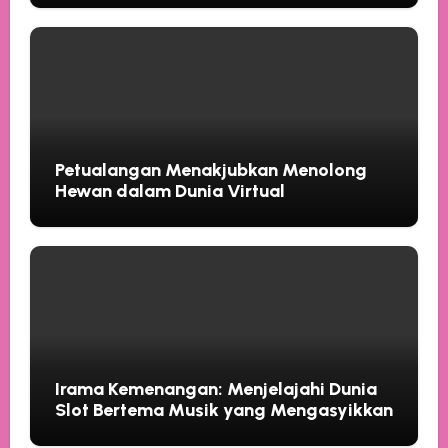
Petualangan Menakjubkan Menolong
Hewan dalam Dunia Virtual
Irama Kemenangan: Menjelajahi Dunia
Slot Bertema Musik yang Mengasyikkan