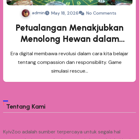
admin
May 18, 2026
No Comments
Petualangan Menakjubkan
Menolong Hewan dalam
Dunia Virtual
Era digital membawa revolusi dalam cara kita belajar
tentang compassion dan responsibility. Game
simulasi rescue…
Tentang Kami
KyivZoo adalah sumber terpercaya untuk segala hal