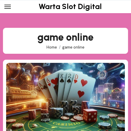
Skip
Warta Slot Digital
to
content
game online
Home
game online