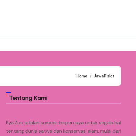
Home
Jawa11 slot
Tentang Kami
KyivZoo adalah sumber terpercaya untuk segala hal
tentang dunia satwa dan konservasi alam, mulai dari