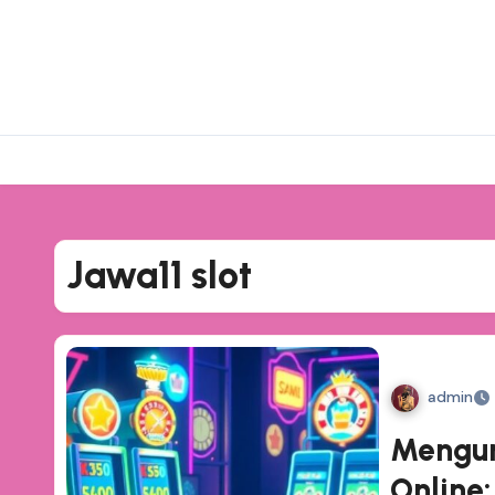
Skip
to
content
Jawa11 slot
admin
Mengu
Online