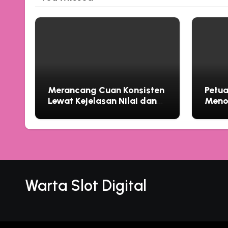
Merancang Cuan Konsisten
Petu
Lewat Kejelasan Nilai dan
Meno
Langkah Kolom Refleksi
Dunia
Cuan 10 Mei 2026
Warta Slot Digital