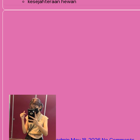
kesejahteraan hewan
admin
May 18, 2026
No Comments