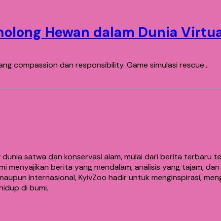
olong Hewan dalam Dunia Virtua
ntang compassion dan responsibility. Game simulasi rescue…
dunia satwa dan konservasi alam, mulai dari berita terbaru t
kami menyajikan berita yang mendalam, analisis yang tajam, da
maupun internasional, KyivZoo hadir untuk menginspirasi, me
idup di bumi.