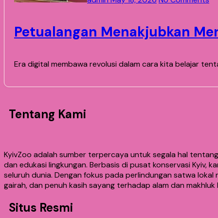
Petualangan Menakjubkan Men
Era digital membawa revolusi dalam cara kita belajar te
Tentang Kami
KyivZoo adalah sumber terpercaya untuk segala hal tentang 
dan edukasi lingkungan. Berbasis di pusat konservasi Kyiv, 
seluruh dunia. Dengan fokus pada perlindungan satwa lokal 
gairah, dan penuh kasih sayang terhadap alam dan makhluk h
Situs Resmi