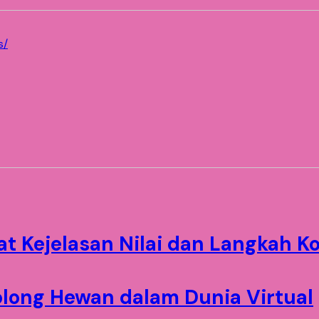
s/
 Kejelasan Nilai dan Langkah Ko
ong Hewan dalam Dunia Virtual