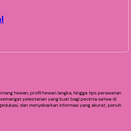
l
entang hewan, profil hewan langka, hingga tips perawatan
n semangat pelestarian yang kuat bagi pecinta satwa di
ngedukasi, dan menyebarkan informasi yang akurat, penuh