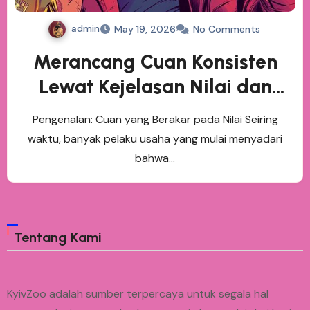
admin
May 19, 2026
No Comments
Merancang Cuan Konsisten
Lewat Kejelasan Nilai dan
Langkah Kolom Refleksi Cuan
Pengenalan: Cuan yang Berakar pada Nilai Seiring
10 Mei 2026
waktu, banyak pelaku usaha yang mulai menyadari
bahwa…
Tentang Kami
KyivZoo adalah sumber terpercaya untuk segala hal