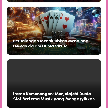
Petualangan Menakjubkan Menolong
Hewan dalam Dunia Virtual
Irama Kemenangan: Menjelajahi Dunia
Slot Bertema Musik yang Mengasyikkan