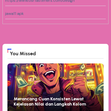
https://www.osrfasteners.com/design
jawa11 apk
https://sunshineregionaaca.org/
https://dammam-cleaning.com/
bento11 resmi
You Missed
https://www.geocities.ws/cenat/joker11/
https://familiesnorthwest.org/
Merancang Cuan Konsisten Lewat
Kejelasan Nilai dan Langkah Kolom
Refleksi Cuan 10 Mei 2026