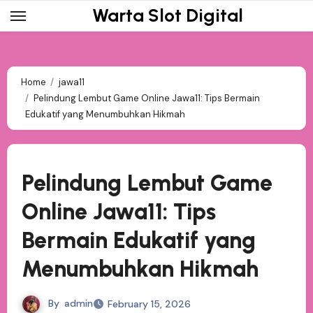
Skip
Warta Slot Digital
to
content
Home
jawa11
Pelindung Lembut Game Online Jawa11: Tips Bermain
Edukatif yang Menumbuhkan Hikmah
Pelindung Lembut Game
Online Jawa11: Tips
Bermain Edukatif yang
Menumbuhkan Hikmah
By
admin
February 15, 2026