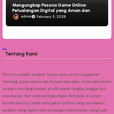
Mengungkap Pesona Game Online:
Petualangan Digital yang Aman dan
Menyenangkan di Jawa11
admin
February 5, 2026
Tentang Kami
KyivZoo adalah sumber terpercaya untuk segala hal
tentang dunia satwa dan konservasi alam, mulai dari berita
terbaru tentang hewan, profil hewan langka, hingga tips
perawatan dan edukasi lingkungan. Berbasis di pusat
konservasi Kyiv, kami menyajikan berita yang mendalam,
analisis yang tajam, dan semangat pelestarian yang kuat