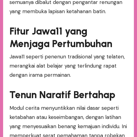
semuanya dibalut dengan pengantar renungan
yang membuka lapisan ketahanan batin.
Fitur Jawa11 yang
Menjaga Pertumbuhan
Jawa11 seperti penenun tradisional yang telaten,
merangkai alat belajar yang terlindung rapat
dengan irama permainan.
Tenun Naratif Bertahap
Modul cerita menyuntikkan nilai dasar seperti
ketabahan atau keseimbangan, dengan latihan
yang menyesuaikan benang kemajuan individu. Ini
memperkuat serat pemahaman tanpa robekan