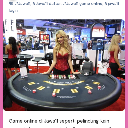
#Jawa11
,
#Jawa11 daftar
,
#Jawa11 game online
,
#jawa11
login
Game online di Jawa11 seperti pelindung kain