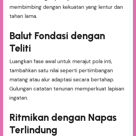
membimbing dengan kekuatan yang lentur dan
tahan lama.
Balut Fondasi dengan
Teliti
Luangkan fase awal untuk merajut pola inti,
tambahkan satu nilai seperti pertimbangan
matang atau alur adaptasi secara bertahap.
Gulungan catatan tenunan memperkuat lapisan
ingatan.
Ritmikan dengan Napas
Terlindung