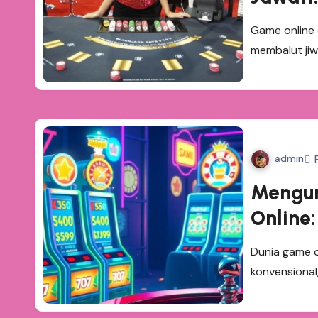
Menum
Game online 
membalut jiw
admin
Mengu
Online
Tak Te
Dunia game o
konvensional