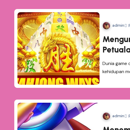
admin
Mengun
Petual
Menyen
Dunia game o
kehidupan mo
admin
Menemu