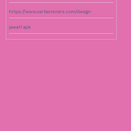
https://www.osrfasteners.com/design
jawa11 apk
https://sunshineregionaaca.org/
https://dammam-cleaning.com/
bento11 resmi
https://www.geocities.ws/cenat/joker11/
https://familiesnorthwest.org/