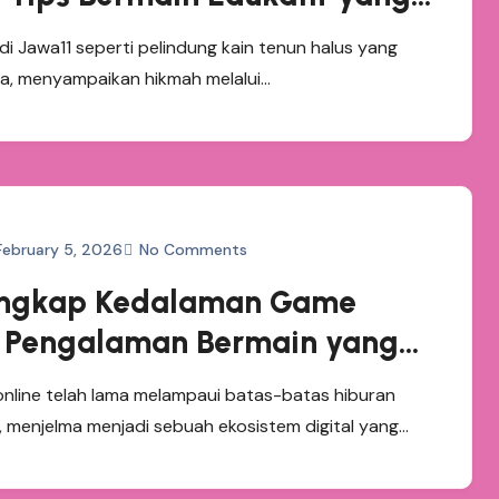
buhkan Hikmah
di Jawa11 seperti pelindung kain tenun halus yang
a, menyampaikan hikmah melalui…
February 5, 2026
No Comments
ngkap Kedalaman Game
: Pengalaman Bermain yang
rlupakan di Jawa11
nline telah lama melampaui batas-batas hiburan
, menjelma menjadi sebuah ekosistem digital yang…