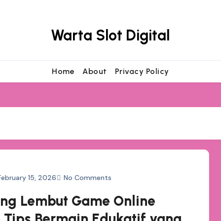
Warta Slot Digital
Home
About
Privacy Policy
February 15, 2026
No Comments
ung Lembut Game Online
: Tips Bermain Edukatif yang